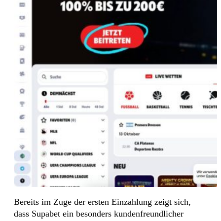
Bereits im Zuge der ersten Einzahlung zeigt sich,
dass Supabet ein besonders kundenfreundlicher