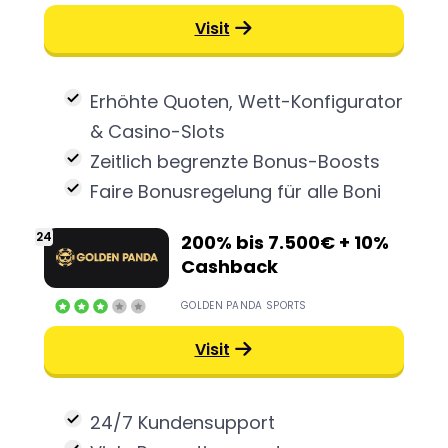
Visit
Erhöhte Quoten, Wett-Konfigurator
& Casino-Slots
Zeitlich begrenzte Bonus-Boosts
Faire Bonusregelung für alle Boni
200% bis 7.500€ + 10%
Cashback
GOLDEN PANDA SPORTS
Visit
24/7 Kundensupport