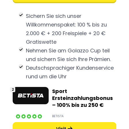
Casinos
Sichern Sie sich unser
Über
Willkommenspaket: 100 % bis zu
uns
2.000 € + 200 Freispiele + 20 €
Gratiswette
Kontakt
Nehmen Sie am Golazzo Cup teil
und sichern Sie sich Ihre Prämien.
Deutschsprachiger Kundenservice
rund um die Uhr
Sport
Ersteinzahlungsbonus
– 100% bis zu 250 €
BETISTA
Visit