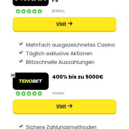
BETMICA
Visit
Mehrfach ausgezeichnetes Casino
Täglich exklusive Aktionen
Blitzschnelle Auszahlungen
400% bis zu 5000€
TENOBET
Visit
Sichere Zahlungsmethoden