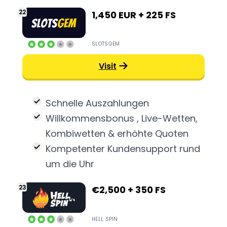
1,450 EUR + 225 FS
SLOTSGEM
Visit
Schnelle Auszahlungen
Willkommensbonus , Live-Wetten,
Kombiwetten & erhöhte Quoten
Kompetenter Kundensupport rund
um die Uhr
€2,500 + 350 FS
HELL SPIN