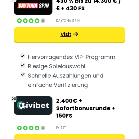
430 % bis zu 14.300 € /
£ + 430 FS
DAYTONA SPIN
Visit
Hervorragendes VIP-Programm
Riesige Spielauswahl
Schnelle Auszahlungen und
einfache Verifizierung
2.400€ +
Sofortbonusrunde +
150FS
IVIBET