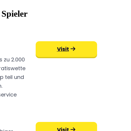
Spieler
Visit
s zu 2.000
ratiswette
 teil und
.
ervice
Visit