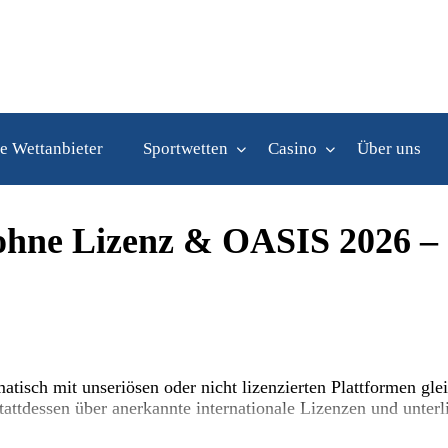
e Wettanbieter
Sportwetten
Casino
Über uns
ohne Lizenz & OASIS 2026 – 
isch mit unseriösen oder nicht lizenzierten Plattformen glei
tattdessen über anerkannte internationale Lizenzen und unter