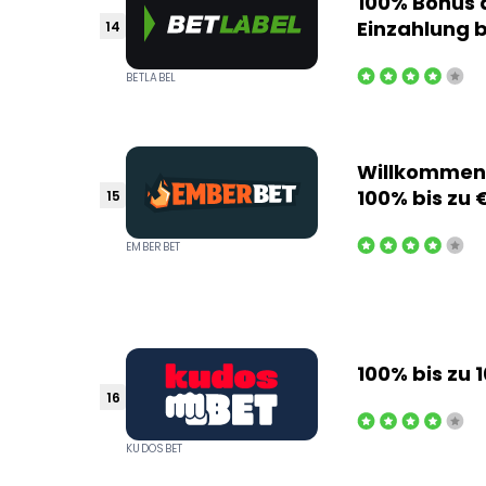
100% Bonus a
Einzahlung b
BETLABEL
Willkommen
100% bis zu 
EMBERBET
100% bis zu 
KUDOSBET