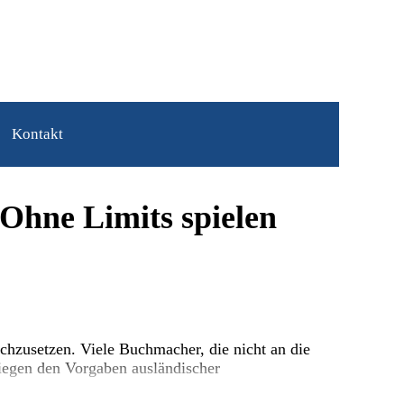
Kontakt
Ohne Limits spielen
chzusetzen. Viele Buchmacher, die nicht an die
liegen den Vorgaben ausländischer