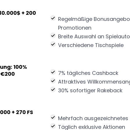
30.000$ + 200
Regelmäßige Bonusangebo
Promotionen
Breite Auswahl an Spielau
Verschiedene Tischspiele
lung: 100%
7% tägliches Cashback
u €200
Attraktives Willkommensan
30% sofortiger Rakeback
,000 + 270 FS
Mehrfach ausgezeichnetes
Täglich exklusive Aktionen