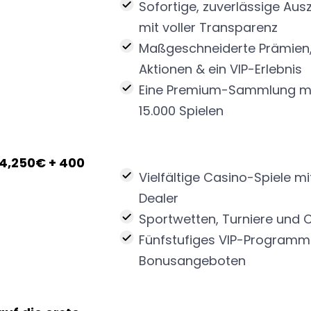
Sofortige, zuverlässige Au
mit voller Transparenz
Maßgeschneiderte Prämien,
Aktionen & ein VIP-Erlebnis
Eine Premium-Sammlung mi
15.000 Spielen
 4,250€ + 400
Vielfältige Casino-Spiele mi
Dealer
Sportwetten, Turniere und 
Fünfstufiges VIP-Programm
Bonusangeboten