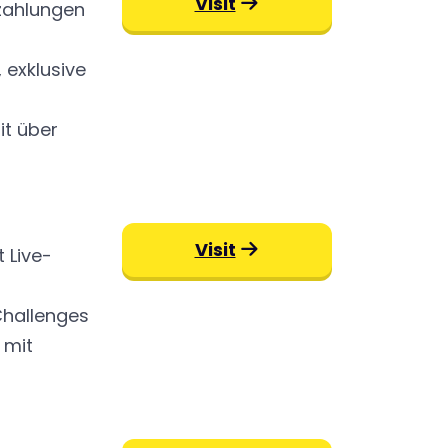
Visit
szahlungen
 exklusive
t über
Visit
t Live-
Challenges
 mit