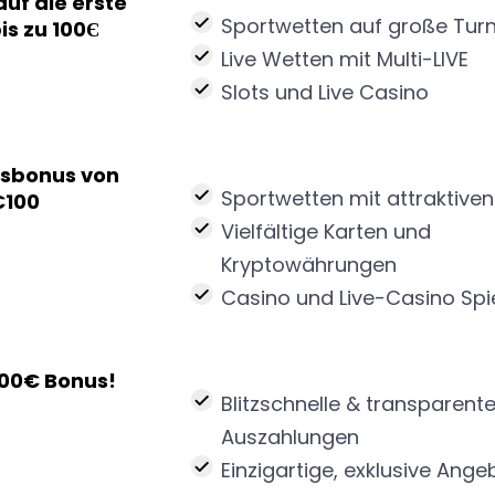
uf die erste
Sportwetten auf große Turn
is zu 100Є
Live Wetten mit Multi-LIVE
Slots und Live Casino
sbonus von
Sportwetten mit attraktiven
€100
Vielfältige Karten und
Kryptowährungen
Casino und Live-Casino Spi
100€ Bonus!
Blitzschnelle & transparent
Auszahlungen
Einzigartige, exklusive Angeb